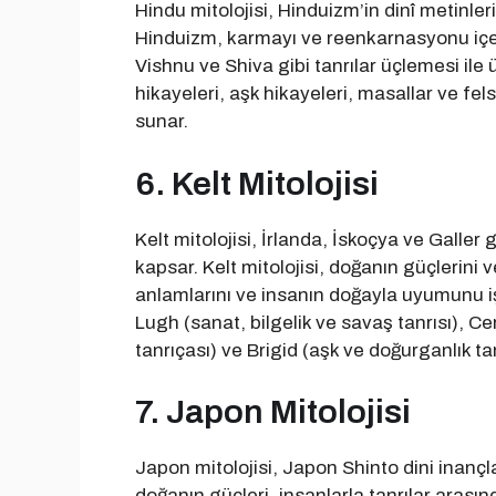
Hindu mitolojisi, Hinduizm’in dinî metinle
Hinduizm, karmayı ve reenkarnasyonu içeren
Vishnu ve Shiva gibi tanrılar üçlemesi ile 
hikayeleri, aşk hikayeleri, masallar ve felse
sunar.
6. Kelt Mitolojisi
Kelt mitolojisi, İrlanda, İskoçya ve Galler 
kapsar. Kelt mitolojisi, doğanın güçlerini v
anlamlarını ve insanın doğayla uyumunu işl
Lugh (sanat, bilgelik ve savaş tanrısı), 
tanrıçası) ve Brigid (aşk ve doğurganlık tanr
7. Japon Mitolojisi
Japon mitolojisi, Japon Shinto dini inançlar
doğanın güçleri, insanlarla tanrılar arasında