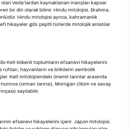
ri olan Veda’lardan kaynaklanan inançları kapsar.
 bir din olarak bilinir. Hindu mitolojisi, Brahma,
ünlüdür. Hindu mitolojisi ayrıca, kahramanlık
fi hikayeler gibi çeşitli türlerde mitolojik anlatılar
gibi Kelt kökenli toplumların efsanevi hikayelerini
e ruhları, hayvanların ve bitkilerin sembolik
er. Kelt mitolojisindeki önemli tanrılar arasında
Cernunnos (orman tanrısı), Morrigan (ölüm ve savaş
ıçası) sayılabilir.
ının efsanevi hikayelerini içerir. Japon mitolojisi,
ki ilişkiler ve ruhların dünyası gibi konuları işler.