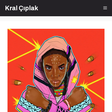
İçeriğe
Kral Çıplak
Me
atla