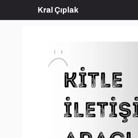
İçeriğe
Kral Çıplak
atla