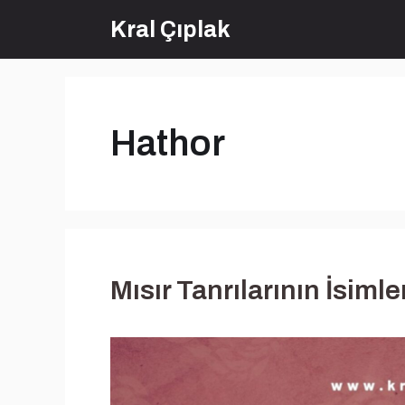
İçeriğe
Kral Çıplak
atla
Hathor
Mısır Tanrılarının İsiml