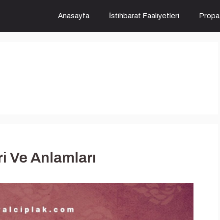
Anasayfa
İstihbarat Faaliyetleri
Propa
eri Ve Anlamları