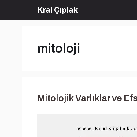
İçeriğe
Kral Çıplak
atla
mitoloji
Mitolojik Varlıklar ve Ef