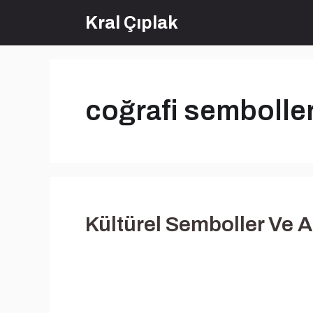
İçeriğe
Kral Çıplak
atla
coğrafi sembolle
Kültürel Semboller Ve A