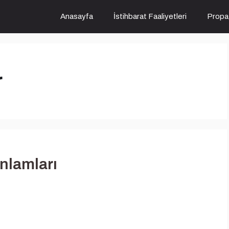
Anasayfa
İstihbarat Faaliyetleri
Propa
r
nlamları