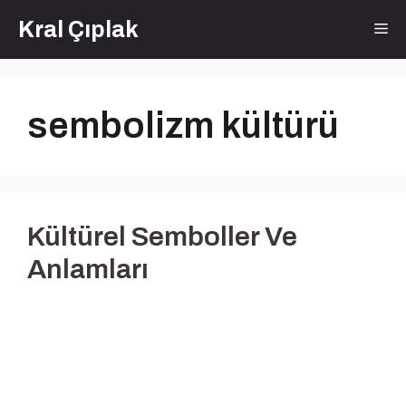
İçeriğe
Kral Çıplak
Me
atla
sembolizm kültürü
Kültürel Semboller Ve
Anlamları