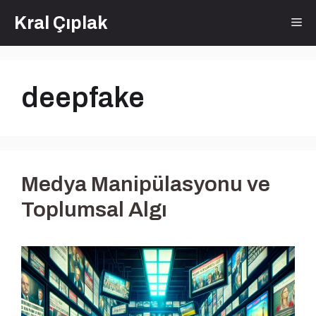
İçeriğe
Kral Çıplak
Me
atla
deepfake
Medya Manipülasyonu ve
Toplumsal Algı