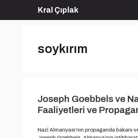
İçeriğe
Kral Çıplak
atla
soykırım
Joseph Goebbels ve Naz
Faaliyetleri ve Propaga
Nazi Almanyası’nın propaganda bakanı ve H
Joseph Goebbels, Almanya’nın istihbarat f