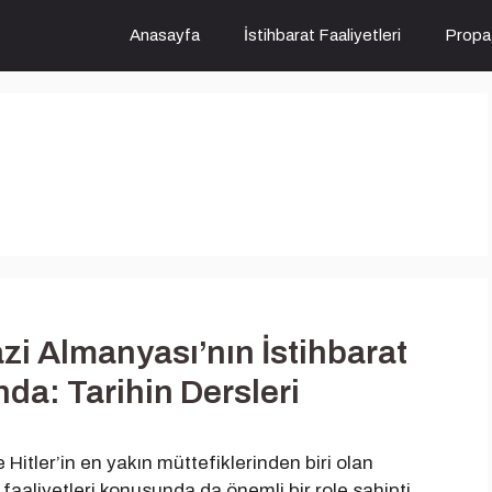
Anasayfa
İstihbarat Faaliyetleri
Propa
i Almanyası’nın İstihbarat
nda: Tarihin Dersleri
itler’in en yakın müttefiklerinden biri olan
aaliyetleri konusunda da önemli bir role sahipti.